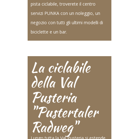
pista ciclabile, troverete il centro
servizi PUNKA con un noleggio, un
negozio con tutti gli ultimi modelli di
biciclette e un bar.
La ciclabile
della Val
Pusteria
"Pustertaler
Radweg"
Lungo tutta la Val Pusteria si estende